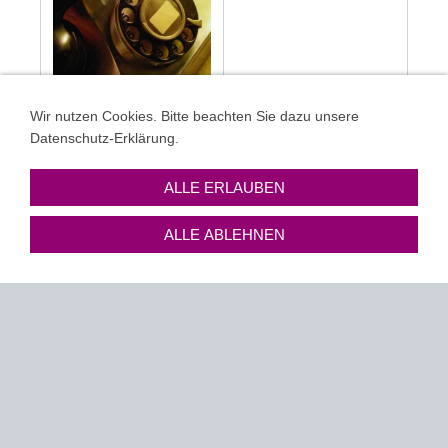
Mobil ist unser
Wir nutzen Cookies. Bitte beachten Sie dazu unsere
Geschäftsführer
Datenschutz-Erklärung.
Markus Meinke zu
erreichen: 01520
ALLE ERLAUBEN
4268713
ALLE ABLEHNEN
Möchten Sie uns per
eMail kontaktieren:
info@meinke-
energy.com